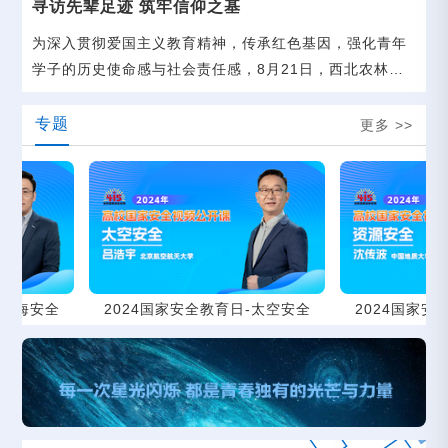
寻访先辈足迹 筑牢信仰之基
传承调研团”，
为深入贯彻爱国主义教育精神，传承红色基因，强化青年
学子的历史使命感与社会责任感，8月21日，西北农林科
技大学“星火湘传——资环学院赴湖南实践团”赴宁乡花明
楼刘少奇故居开展调研活动，在行走的课堂中感悟思想伟
专题
更多 >>
力，锤炼党性修养，坚定理想信念。
安全
2024国家安全教育日-太空安全
2024国家安全教育