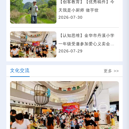
【创客教育】【优秀稿件】今
天我是小厨师 做芋饺
2026-07-30
【认知思维】金华市丹溪小学
一年级受邀参加爱心义卖会暨
2026-07-29
趣味拍卖会公益活动
文化交流
更多 >>