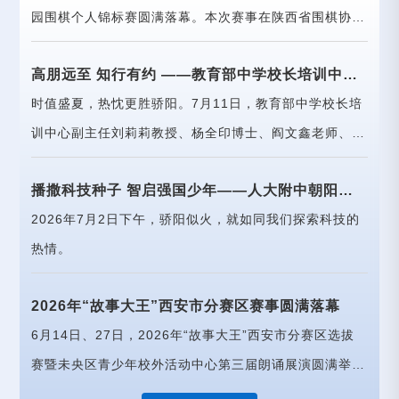
园围棋个人锦标赛圆满落幕。本次赛事在陕西省围棋协
会、高新区教体局的悉心指导下，由西安高新第二学校教
高朋远至 知行有约 ——教育部中学校长培训中心
育集团主办
高研班一行莅临西安高新第二学校访学交流
时值盛夏，热忱更胜骄阳。7月11日，教育部中学校长培
训中心副主任刘莉莉教授、杨全印博士、阎文鑫老师、华
东师大基础教育处刘勇老师组织并带队全国中学优秀党组
播撒科技种子 智启强国少年——人大附中朝阳实
织书记校长高级研修班（第20期）
验学校五（5）中队走进科大讯飞
2026年7月2日下午，骄阳似火，就如同我们探索科技的
热情。
2026年“故事大王”西安市分赛区赛事圆满落幕
6月14日、27日，2026年“故事大王”西安市分赛区选拔
赛暨未央区青少年校外活动中心第三届朗诵展演圆满举
行。