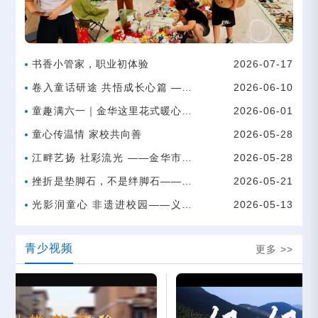
书香小管家，职业初体验
2026-07-17
卷入童话研途 共悟成长心篇 ——
2026-06-10
金华市宾虹小学四年级语文卷入式
童趣满六一｜金华这里花式暖心活
2026-06-01
教研暨教育共同体活动
动，守护孩童美好童年
童心传温情 家校共向善
2026-05-28
江畔艺扬 社彩流光 ——金华市江
2026-05-28
滨小学水精灵秀场之校本课程展演
挫折是垫脚石，不是绊脚石——看
2026-05-21
〈笨鸟大冒险〉有感
光影润童心 非遗进校园——义乌
2026-05-13
市西江小学301班开展皮影戏家长
青少视频
更多 >>
课堂活动