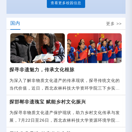
查看更多校园信息
国内
更多 >>
探寻非遗魅力，传承文化根脉
为深入了解非物质文化遗产的传承现状，探寻传统文化的
当代价值，近日，西北农林科技大学资环学院三下乡实践
团队走进河北邯郸峰峰矿区，围绕磁州窑陶瓷技艺与苇子
探邯郸非遗瑰宝 赋能乡村文化振兴
灯舞两项国家级非遗项目，开展了为期五天的实地调研活
动。
为探寻非物质文化遗产保护现状，助力乡村文化传承与发
展，7月22日至26日，西北农林科技大学资源环境学院环
境工程、环境科学专业2023级7名学子组成的“赴邯郸非遗