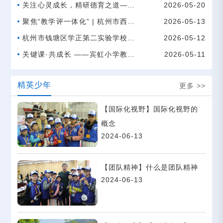
——杭州40位骨干教师走进金华
关注心灵成长，精研德育之道——
2026-05-20
市西苑小学开展人工智能教学交流
浙江师范大学-杭州市禹航实验学
聚焦“教学评一体化” | 杭州市西湖
2026-05-13
活动
校 班主任专题培训圆满举行
区中小学评价研修活动走进课堂
杭州市钱塘区学正第二实验学校首
2026-05-12
届课堂节启幕，智教融新探未来
关键课·共成长 ——宾虹小学教育
2026-05-11
共同体“任务驱动课堂设计与实
精英少年
更多 >>
施”数学专场教研活动
【国际化视野】国际化视野的
概念
2024-06-13
【团队精神】什么是团队精神
2024-06-13