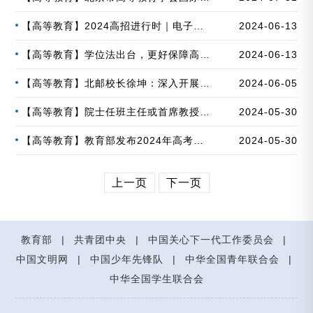
治研究分会年会在长春举行
【高等教育】2024高招进行时｜电子科
2024-06-13
技大学：以“电子信息+”为引擎，优化学科
【高等教育】学位法出台，更好保障高校
2024-06-13
布局，创新复合型人才培养机制
育才质量
【高等教育】北邮校长徐坤：深入开展
2024-06-05
六“破”育人实践改革 为国家培养更多拔尖
【高等教育】院士任班主任或首席教授，
2024-05-30
创新人才
深圳大学新增4个高考招生“院士班”
【高等教育】教育部发布2024年高考预
2024-05-30
警信息
上一页
下一页
教育部
|
共青团中央
|
中国关心下一代工作委员会
|
中国文明网
|
中国少年先锋队
|
中华全国青年联合会
|
中华全国学生联合会