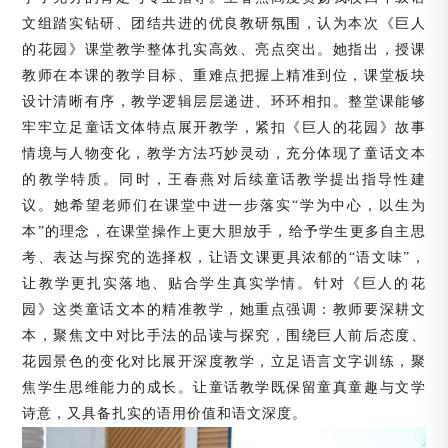
文组踏实钻研、团结共进的优良教研氛围，认为本次《巨
人
的花园》课堂教学整体扎实高效、亮点突出。她指出，授课
教师在本课的教学目标、重难点把握上精准到位，课堂板块
设计清晰有序，教学逻辑层层递进、环环相扣。整堂课能够
牢牢立足童话文体特点展开教学，紧扣《巨人的花园》故事
情境与人物变化，教学方法巧妙灵动，充分体现了童话文本
的教学特质。同时，王春燕对后续童话教学提出指导性建
议。她希望老师们在课堂中进一步落实
“学为中心，以生为
本”的理念，在课堂操作上更大胆放手，给予学生更多自主思
考、表达与探究的选择权，让语文课更具浓郁的“语文味”，
让教学更扎实落地、贴合学生真实学情。针对《巨人的花
园》这类童话文本的精准教学，她重点强调：教师要深耕文
本，聚焦文中对比手法的品读与探究，围绕巨人前后态度、
花园景色的变化对比展开深度教学，立足语言文字训练，聚
焦学生思维能力的成长。让童话教学既保留童真童趣与文学
诗意，又具备扎实的语用价值和语文深度。