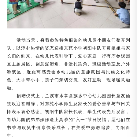
活动当天，身着畲族特色服饰的幼儿园小朋友们整齐列
队，以淳朴热情的姿态迎接东苑小学初阳中队哥哥姐姐与家
长们的到来。在幼儿代表引导下，爱心家庭一行有序参观园
区主题展区、创意泥塑角、非遗扎染角、班级活动室及户外
游戏区，近距离感受畲乡幼儿园的童趣氛围与民族文化特
色。大手牵小手，孩子们亲切交流、友好互动，现场暖意融
融。
捐赠仪式上，兰溪市水亭畲族乡中心幼儿园园长童友仙
致欢迎答谢辞，对东苑小学师生及家长的爱心善举与节日关
怀表示衷心感谢。初阳中队家长代表、学生代表先后发言，
向幼儿园的弟弟妹妹送上真挚的
“六一”节日祝福，愿他们在
书香与欢笑中健康快乐成长，在关爱中勇敢追梦、向阳而
生。