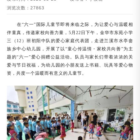
浏览次数：27863
在
“六一”国际儿童节即将来临之际，为让爱心与温暖相
伴童真，传递家校向善力量，5月22日下午，金华市东苑小学
三（12）班初阳中队的爱心家庭代表团，走进兰溪市水亭畲
族乡中心幼儿园，开展了以“童心传温情・家校共向善”为主
题的“六一”爱心捐赠公益活动。队员与家长们带着浓浓的关
爱与节日祝福，为幼儿园的小朋友送上书籍、玩具等爱心物
资，共度一个温暖而有意义的儿童节。