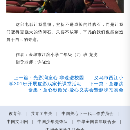
这部电影让我懂得，挫折不是成长的绊脚石，而是让我
们变得更强大的垫脚石。只要不放弃，平凡的我们也能创造
属于自己的奇迹。
作者：金华市江滨小学二年级（
7）班 龙泷
指导老师：许晓灿
上一篇：光影润童心 非遗进校园——义乌市西江小
学301班开展皮影戏家长课堂活动
下一篇：童趣跳
蚤集・童心献微光-爱心义卖会暨趣味拍卖会
教育部
|
共青团中央
|
中国关心下一代工作委员会
|
中国文明网
|
中国少年先锋队
|
中华全国青年联合会
|
中华全国学生联合会