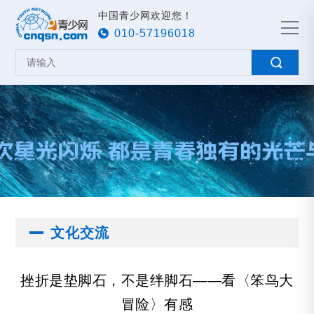
中国青少网欢迎您！
010-57196018
文化交流
挫折是垫脚石，不是绊脚石——看〈笨鸟大
冒险〉有感