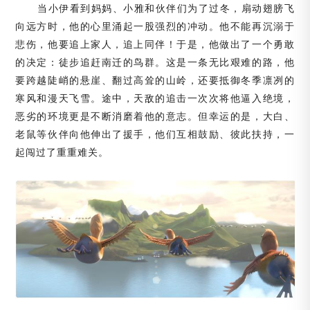
当小伊看到妈妈、小雅和伙伴们为了过冬，扇动翅膀飞
向远方时，他的心里涌起一股强烈的冲动。他不能再沉溺于
悲伤，他要追上家人，追上同伴！于是，他做出了一个勇敢
的决定：徒步追赶南迁的鸟群。这是一条无比艰难的路，他
要跨越陡峭的悬崖、翻过高耸的山岭，还要抵御冬季凛冽的
寒风和漫天飞雪。途中，天敌的追击一次次将他逼入绝境，
恶劣的环境更是不断消磨着他的意志。但幸运的是，大白、
老鼠等伙伴向他伸出了援手，他们互相鼓励、彼此扶持，一
起闯过了重重难关。