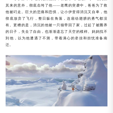
其来的意外，彻底击垮了他
——老鹰的突袭中，爸爸为了救
他被叼走。巨大的悲痛和恐惧，让小伊变得消沉又自卑，他
彻底放弃了飞行，整日躲在角落，连扇动翅膀的勇气都没
有。更糟的是，消沉的他被一只猫带回了家，过起了被圈养
的日子，失去了自由，也渐渐遗忘了天空的模样。妈妈找不
到他，以为他遭遇了不测，带着满心的牵挂和担忧准备南
迁。